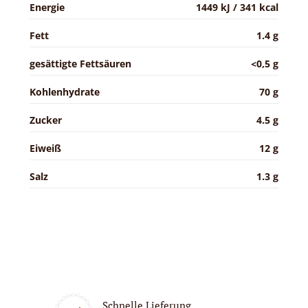
Energie
1449 kJ / 341 kcal
Fett
1.4 g
gesättigte Fettsäuren
<0,5 g
Kohlenhydrate
70 g
Zucker
4.5 g
Eiweiß
12 g
Salz
1.3 g
Schnelle Lieferung