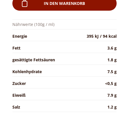
IN DEN WARENKORB
Nährwerte (100g / ml)
Energie
395 kJ / 94 kcal
Fett
3.6 g
gesättigte Fettsäuren
1.8 g
Kohlenhydrate
7.5 g
Zucker
<0,5 g
Eiweiß
7.9 g
Salz
1.2 g