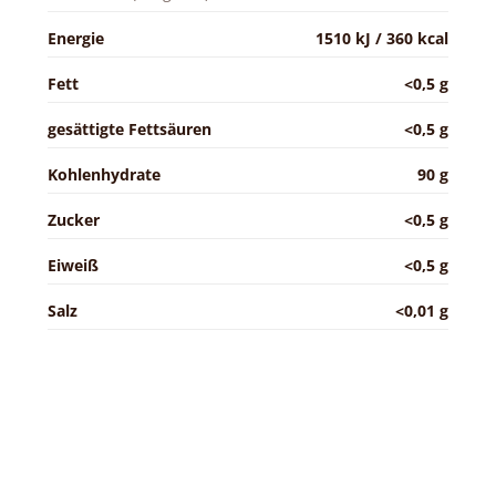
Energie
1510 kJ / 360 kcal
Fett
<0,5 g
gesättigte Fettsäuren
<0,5 g
Kohlenhydrate
90 g
Zucker
<0,5 g
Eiweiß
<0,5 g
Salz
<0,01 g