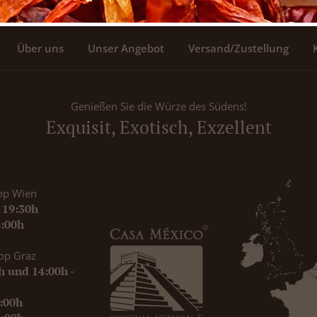
Über uns
Unser Angebot
Versand/Zustellung
Genießen Sie die Würze des Südens!
Exquisit, Exotisch, Exzellent
op Wien
- 19:30h
8:00h
op Graz
0h und 14:00h -
9:00h