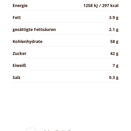
Energie
1258 kJ / 297 kcal
Fett
3.9 g
gesättigte Fettsäuren
2.1 g
Kohlenhydrate
58 g
Zucker
42 g
Eiweiß
7 g
Salz
0.3 g