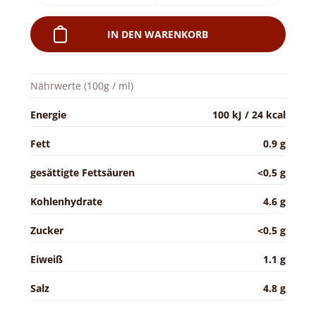
IN DEN WARENKORB
Nährwerte (100g / ml)
Energie
100 kJ / 24 kcal
Fett
0.9 g
gesättigte Fettsäuren
<0,5 g
Kohlenhydrate
4.6 g
Zucker
<0,5 g
Eiweiß
1.1 g
Salz
4.8 g