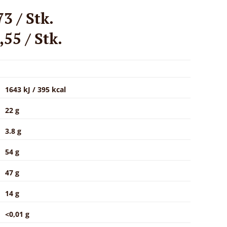
3 / Stk.
55 / Stk.
1643 kJ / 395 kcal
22 g
3.8 g
54 g
47 g
14 g
<0,01 g