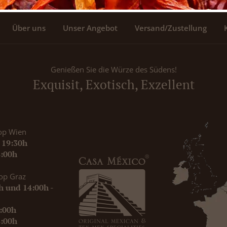
Über uns
Unser Angebot
Versand/Zustellung
Genießen Sie die Würze des Südens!
Exquisit, Exotisch, Exzellent
op Wien
- 19:30h
8:00h
op Graz
0h und 14:00h -
9:00h
8:00h