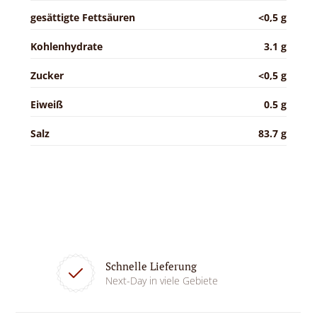
gesättigte Fettsäuren
<0,5 g
Kohlenhydrate
3.1 g
Zucker
<0,5 g
Eiweiß
0.5 g
Salz
83.7 g
Schnelle Lieferung
Next-Day in viele Gebiete