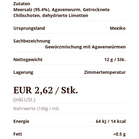
Zutaten
Meersalz (95.4%), Agavenwurm, Getrocknete
Chilischoten, dehydrierte Limetten
Ursprungsland
Mexiko
Sachbezeichnung
Gewürzmischung mit Agavenwürmen
Nettogewicht
12 g / Stk.
Lagerung
Zimmertemperatur
EUR 2,62 / Stk.
(inkl.USt.)
Nährwerte (100g / ml)
Energie
64 kJ / 14 kcal
Fett
<0,5 g