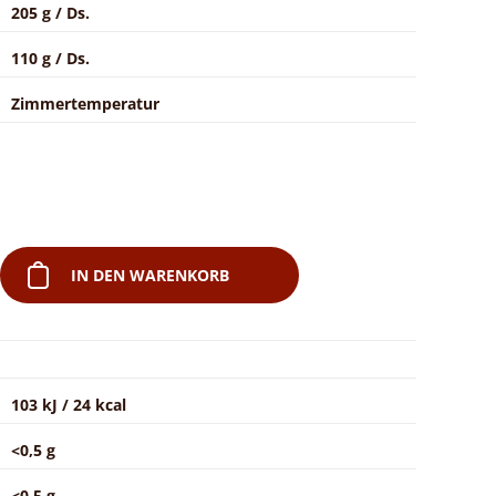
205 g / Ds.
110 g / Ds.
Zimmertemperatur
IN DEN WARENKORB
103 kJ / 24 kcal
<0,5 g
<0,5 g