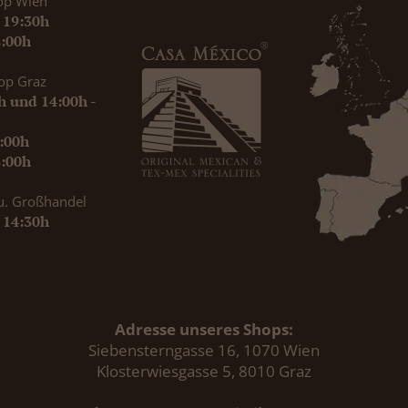
op Wien
- 19:30h
8:00h
op Graz
0h und 14:00h -
9:00h
8:00h
u. Großhandel
- 14:30h
Adresse unseres Shops:
Siebensterngasse 16, 1070 Wien
Klosterwiesgasse 5, 8010 Graz