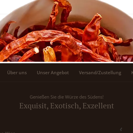
Über uns
Unser Angebot
Versand/Zustellung
Genießen Sie die Würze des Südens!
Exquisit, Exotisch, Exzellent