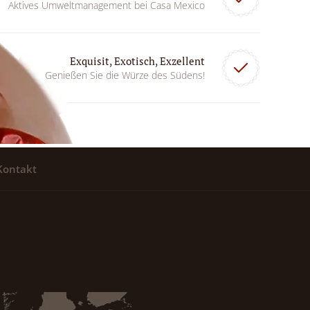
Aktives Umweltmanagement bei Casa Mexico
Exquisit, Exotisch, Exzellent
Genießen Sie die Würze des Südens!
Kontakt