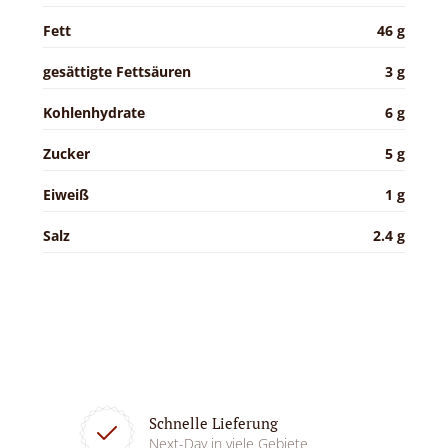
Fett
46 g
gesättigte Fettsäuren
3 g
Kohlenhydrate
6 g
Zucker
5 g
Eiweiß
1 g
Salz
2.4 g
Schnelle Lieferung
Next-Day in viele Gebiete