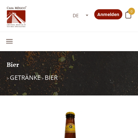
0
Anmelden
Bier
GETRÄNKE
BIER
>
>