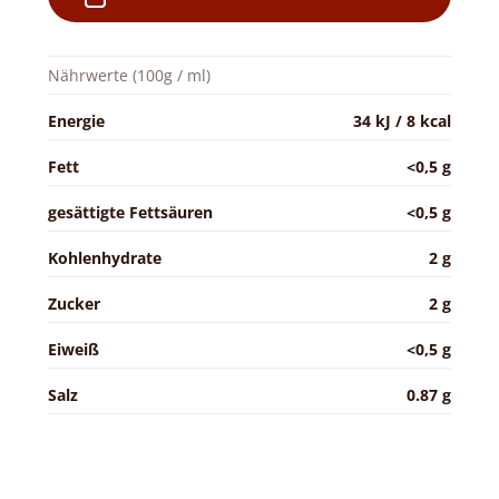
Nährwerte (100g / ml)
Energie
34 kJ / 8 kcal
Fett
<0,5 g
gesättigte Fettsäuren
<0,5 g
Kohlenhydrate
2 g
Zucker
2 g
Eiweiß
<0,5 g
Salz
0.87 g