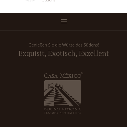
Genießen Sie die Würze des Südens!
Exquisit, Exotisch, Exzellent