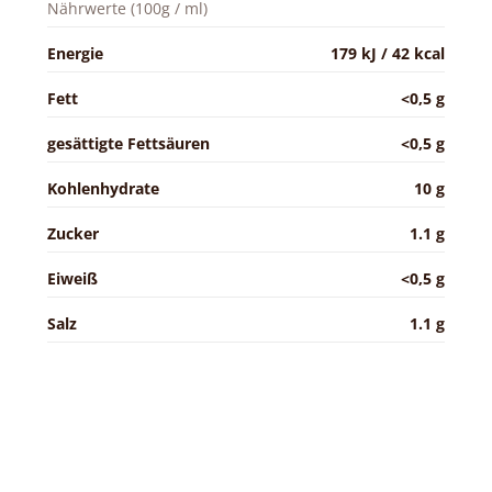
Nährwerte (100g / ml)
Energie
179 kJ / 42 kcal
Fett
<0,5 g
gesättigte Fettsäuren
<0,5 g
Kohlenhydrate
10 g
Zucker
1.1 g
Eiweiß
<0,5 g
Salz
1.1 g