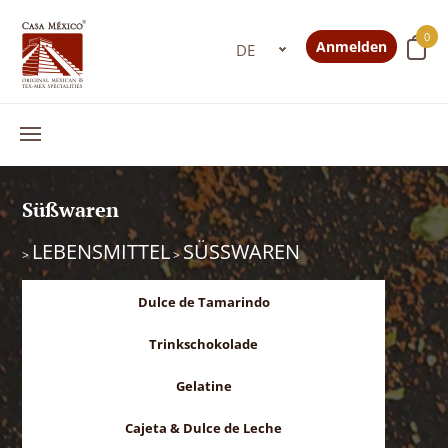
0
Anmelden
Süßwaren
LEBENSMITTEL
SÜSSWAREN
>
>
Dulce de Tamarindo
Trinkschokolade
Gelatine
Cajeta & Dulce de Leche