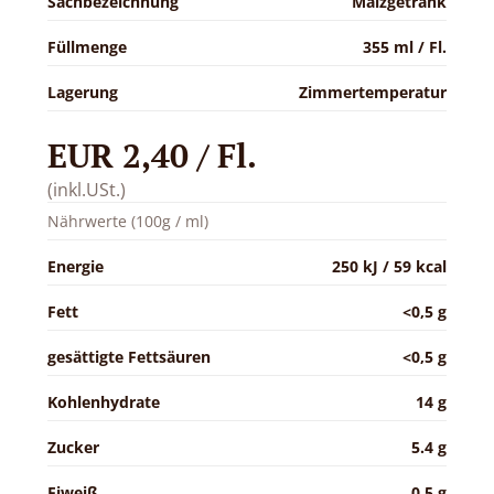
Sachbezeichnung
Malzgetränk
Füllmenge
355 ml / Fl.
Lagerung
Zimmertemperatur
EUR 2,40 / Fl.
(inkl.USt.)
Nährwerte (100g / ml)
Energie
250 kJ / 59 kcal
Fett
<0,5 g
gesättigte Fettsäuren
<0,5 g
Kohlenhydrate
14 g
Zucker
5.4 g
Eiweiß
0.5 g