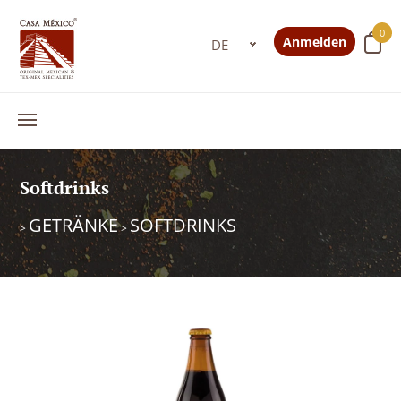
0
Anmelden
Softdrinks
GETRÄNKE
SOFTDRINKS
>
>