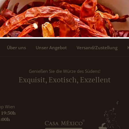
Über uns
Unser Angebot
Versand/Zustellung
Genießen Sie die Würze des Südens!
Exquisit, Exotisch, Exzellent
op Wien
- 19:30h
8:00h