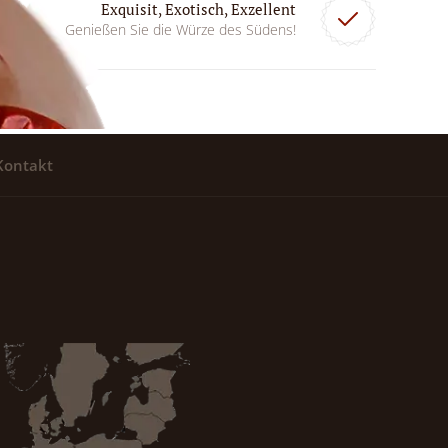
Exquisit, Exotisch, Exzellent
Genießen Sie die Würze des Südens!
Kontakt