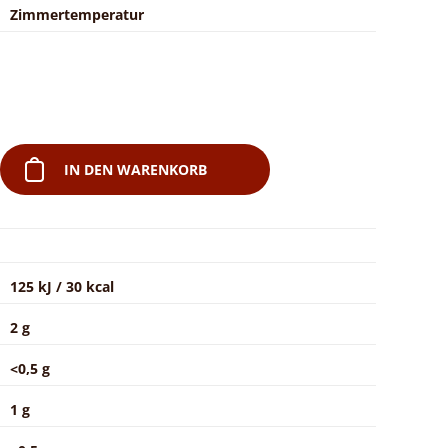
Zimmertemperatur
IN DEN WARENKORB
125 kJ / 30 kcal
2 g
<0,5 g
1 g