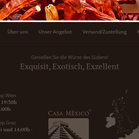
Über uns
Unser Angebot
Versand/Zustellung
Genießen Sie die Würze des Südens!
Exquisit, Exotisch, Exzellent
op Wien
- 19:30h
8:00h
op Graz
0h und 14:00h -