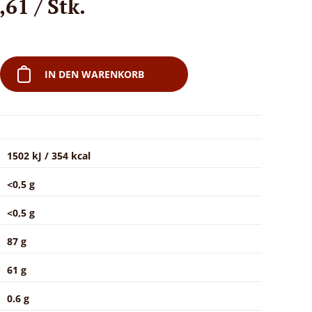
61 / Stk.
IN DEN WARENKORB
1502 kJ / 354 kcal
<0,5 g
<0,5 g
87 g
61 g
0.6 g