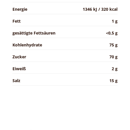
Energie
1346 kJ / 320 kcal
Fett
1 g
gesättigte Fettsäuren
<0,5 g
Kohlenhydrate
75 g
Zucker
70 g
Eiweiß
2 g
Salz
15 g