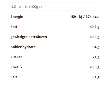
Nährwerte (100g / ml)
Energie
1591 kJ / 374 kcal
Fett
<0,5 g
gesättigte Fettsäuren
<0,5 g
Kohlenhydrate
94 g
Zucker
71 g
Eiweiß
<0,5 g
Salz
3.1 g