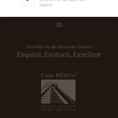
Südens!
Genießen Sie die Würze des Südens!
Exquisit, Exotisch, Exzellent