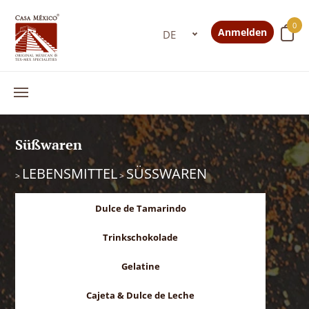
0
Anmelden
Süßwaren
LEBENSMITTEL
SÜSSWAREN
>
>
Dulce de Tamarindo
Trinkschokolade
Gelatine
Cajeta & Dulce de Leche