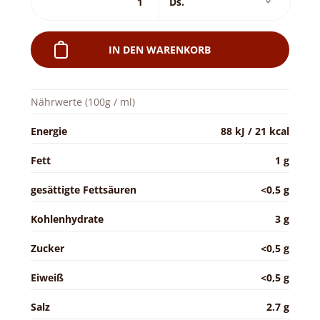
IN DEN WARENKORB
Nährwerte (100g / ml)
Energie
88 kJ / 21 kcal
Fett
1 g
gesättigte Fettsäuren
<0,5 g
Kohlenhydrate
3 g
Zucker
<0,5 g
Eiweiß
<0,5 g
Salz
2.7 g