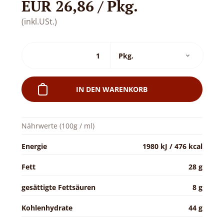
EUR 26,86 / Pkg.
(inkl.USt.)
IN DEN WARENKORB
Nährwerte (100g / ml)
Energie
1980 kJ / 476 kcal
Fett
28 g
gesättigte Fettsäuren
8 g
Kohlenhydrate
44 g