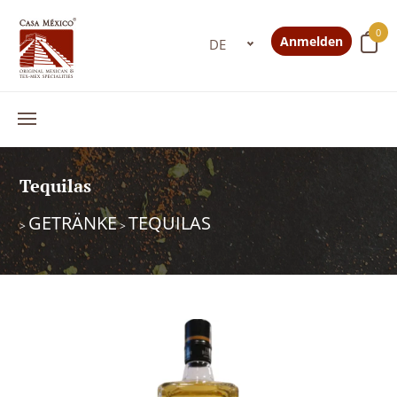
0
Anmelden
Tequilas
GETRÄNKE
TEQUILAS
>
>