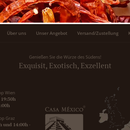
Über uns
Unser Angebot
Versand/Zustellung
Genießen Sie die Würze des Südens!
Exquisit, Exotisch, Exzellent
op Wien
- 19:30h
8:00h
op Graz
0h und 14:00h -