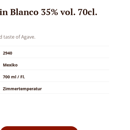
n Blanco 35% vol. 70cl.
d taste of Agave.
2940
Mexiko
700 ml / Fl.
Zimmertemperatur