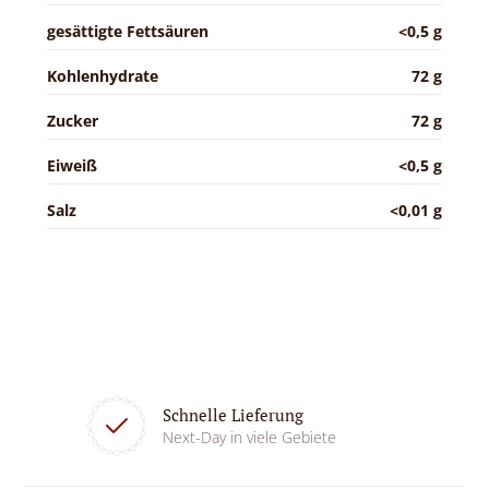
gesättigte Fettsäuren
<0,5 g
Kohlenhydrate
72 g
Zucker
72 g
Eiweiß
<0,5 g
Salz
<0,01 g
Schnelle Lieferung
Next-Day in viele Gebiete