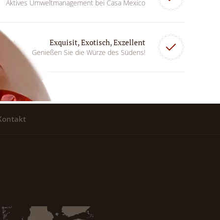
Aktives Umweltmanagement bei Casa Mexico
Exquisit, Exotisch, Exzellent
Genießen Sie die Würze des Südens!
Kontakt