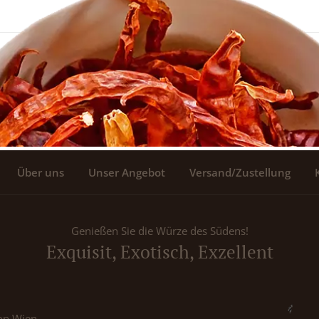
Über uns
Unser Angebot
Versand/Zustellung
Genießen Sie die Würze des Südens!
Exquisit, Exotisch, Exzellent
op Wien