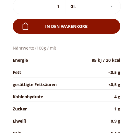
IN DEN WARENKORB
Nährwerte (100g / ml)
Energie
85 kJ / 20 kcal
Fett
<0,5 g
gesättigte Fettsäuren
<0,5 g
Kohlenhydrate
4 g
Zucker
1 g
Eiweiß
0.9 g