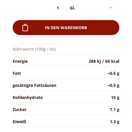
IN DEN WARENKORB
Nährwerte (100g / ml)
Energie
288 kJ / 68 kcal
Fett
<0,5 g
gesättigte Fettsäuren
<0,5 g
Kohlenhydrate
15 g
Zucker
7.1 g
Eiweiß
1.3 g