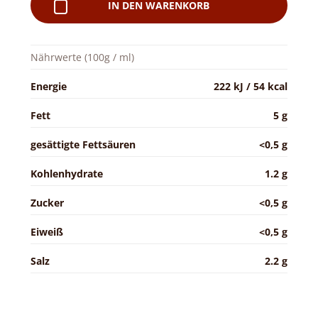
IN DEN WARENKORB
Nährwerte (100g / ml)
Energie
222 kJ / 54 kcal
Fett
5 g
gesättigte Fettsäuren
<0,5 g
Kohlenhydrate
1.2 g
Zucker
<0,5 g
Eiweiß
<0,5 g
Salz
2.2 g