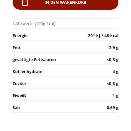
IN DEN WARENKORB
Nährwerte (100g / ml)
Energie
201 kJ / 48 kcal
Fett
2.9 g
gesättigte Fettsäuren
<0,5 g
Kohlenhydrate
4 g
Zucker
<0,5 g
Eiweiß
1 g
Salz
0.69 g