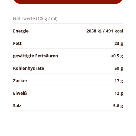
Nährwerte (100g / ml)
Energie
2058 kJ / 491 kcal
Fett
23 g
gesättigte Fettsäuren
<0,5 g
Kohlenhydrate
59 g
Zucker
17 g
Eiweiß
12 g
Salz
5.6 g