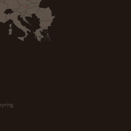
eyring