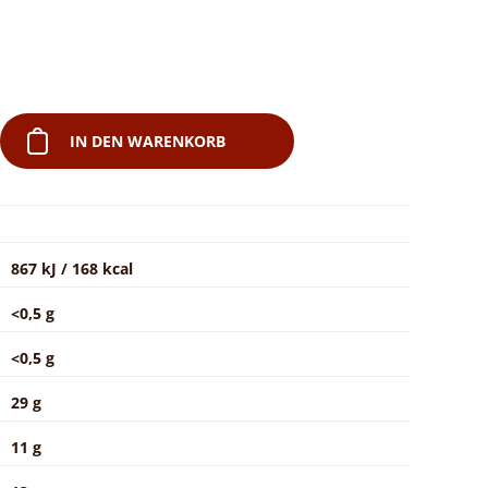
IN DEN WARENKORB
867 kJ / 168 kcal
<0,5 g
<0,5 g
29 g
11 g