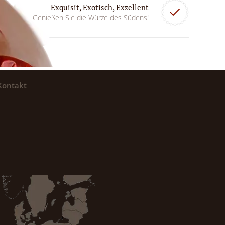
Exquisit, Exotisch, Exzellent
Genießen Sie die Würze des Südens!
Kontakt