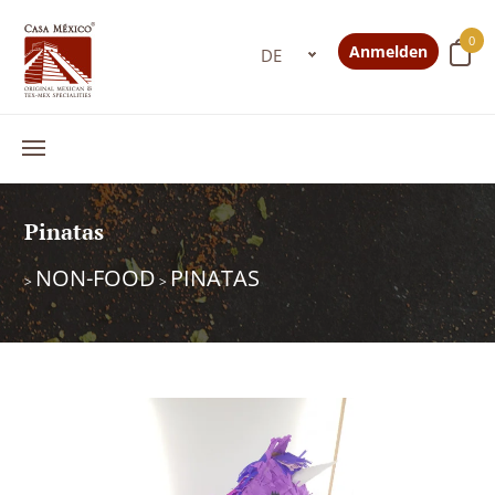
0
Anmelden
Pinatas
NON-FOOD
PINATAS
>
>