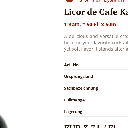
Derzeit nicht lagernd. Li
Licor de Cafe Ka
1 Kart. = 50 Fl. x 50ml
A delicious and versatile cr
become your favorite cocktail
yet soft flavor it stands after 
Art.-Nr.
Ursprungsland
Sachbezeichnung
Füllmenge
Lagerung
EUR 3,31 / Fl.