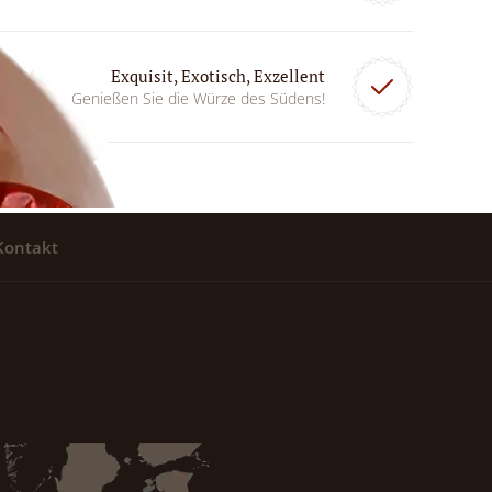
Exquisit, Exotisch, Exzellent
Genießen Sie die Würze des Südens!
Kontakt