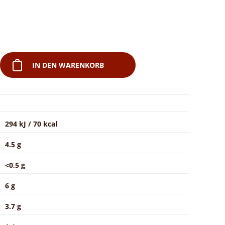
IN DEN WARENKORB
294 kJ / 70 kcal
4.5 g
<0,5 g
6 g
3.7 g