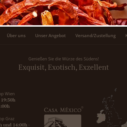
Über uns
Unser Angebot
Versand/Zustellung
Genießen Sie die Würze des Südens!
Exquisit, Exotisch, Exzellent
op Wien
- 19:30h
8:00h
op Graz
0h und 14:00h -