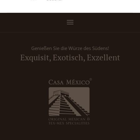
Genießen Sie die Würze des Südens!
Exquisit, Exotisch, Exzellent