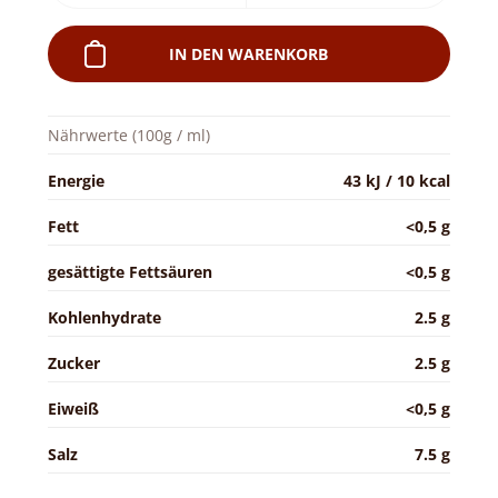
IN DEN WARENKORB
Nährwerte (100g / ml)
Energie
43 kJ / 10 kcal
Fett
<0,5 g
gesättigte Fettsäuren
<0,5 g
Kohlenhydrate
2.5 g
Zucker
2.5 g
Eiweiß
<0,5 g
Salz
7.5 g