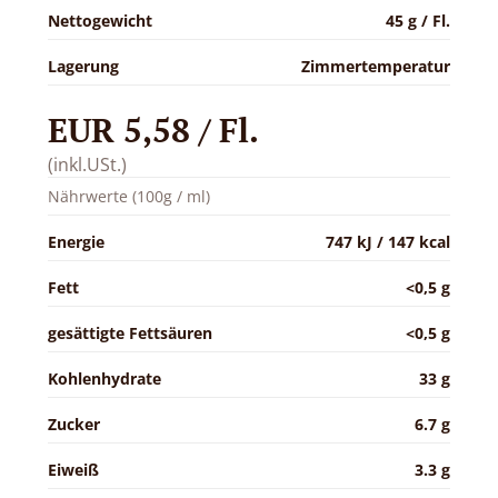
Nettogewicht
45 g / Fl.
Lagerung
Zimmertemperatur
EUR 5,58 / Fl.
(inkl.USt.)
Nährwerte (100g / ml)
Energie
747 kJ / 147 kcal
Fett
<0,5 g
gesättigte Fettsäuren
<0,5 g
Kohlenhydrate
33 g
Zucker
6.7 g
Eiweiß
3.3 g