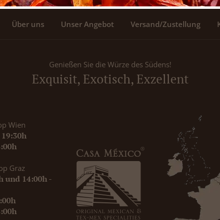
Über uns
Unser Angebot
Versand/Zustellung
Genießen Sie die Würze des Südens!
Exquisit, Exotisch, Exzellent
op Wien
- 19:30h
8:00h
op Graz
0h und 14:00h -
9:00h
8:00h