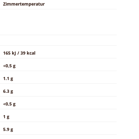
Zimmertemperatur
165 kJ / 39 kcal
<0,5 g
1.1 g
6.3 g
<0,5 g
1 g
5.9 g