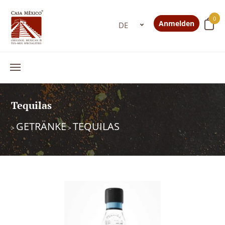
0
Anmelden
Tequilas
GETRÄNKE
TEQUILAS
>
>