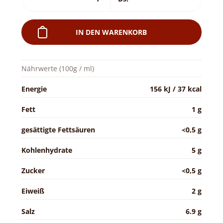
IN DEN WARENKORB
Nährwerte (100g / ml)
Energie
156 kJ / 37 kcal
Fett
1 g
gesättigte Fettsäuren
<0,5 g
Kohlenhydrate
5 g
Zucker
<0,5 g
Eiweiß
2 g
Salz
6.9 g