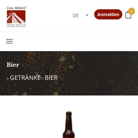
0
Anmelden
Bier
GETRÄNKE
BIER
>
>