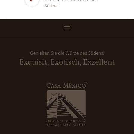
Südens!
Genießen Sie die Würze des Südens!
Exquisit, Exotisch, Exzellent