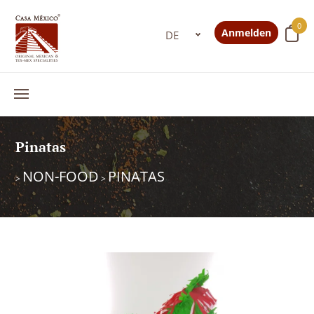
0
Anmelden
Pinatas
NON-FOOD
PINATAS
>
>