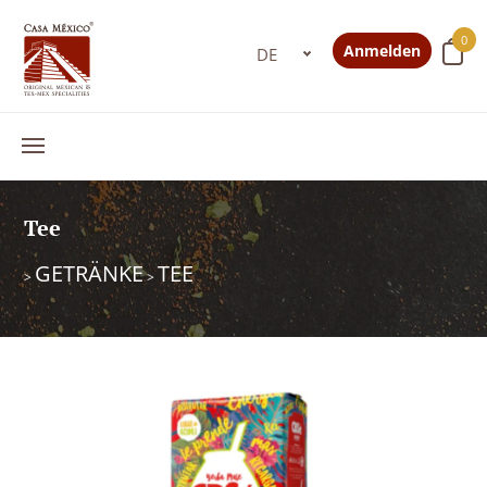
0
Anmelden
Tee
GETRÄNKE
TEE
>
>