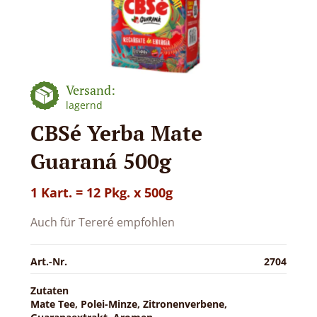
Versand:
lagernd
CBSé Yerba Mate
Guaraná 500g
1 Kart. = 12 Pkg. x 500g
Auch für Tereré empfohlen
Art.-Nr.
2704
Zutaten
Mate Tee, Polei-Minze, Zitronenverbene,