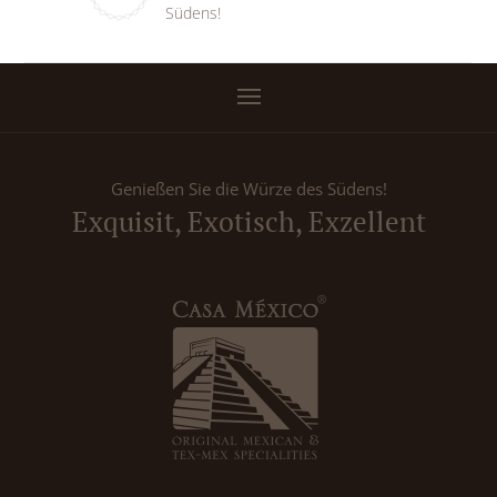
Südens!
Genießen Sie die Würze des Südens!
Exquisit, Exotisch, Exzellent