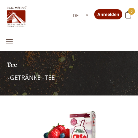
0
Anmelden
Tee
GETRÄNKE
TEE
>
>