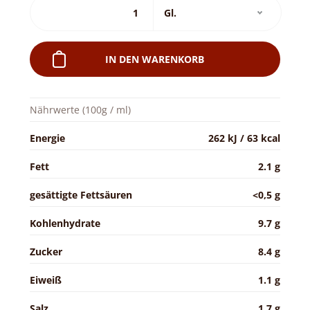
IN DEN WARENKORB
Nährwerte (100g / ml)
Energie
262 kJ / 63 kcal
Fett
2.1 g
gesättigte Fettsäuren
<0,5 g
Kohlenhydrate
9.7 g
Zucker
8.4 g
Eiweiß
1.1 g
Salz
1.7 g