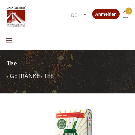
0
Anmelden
Tee
GETRÄNKE
TEE
>
>