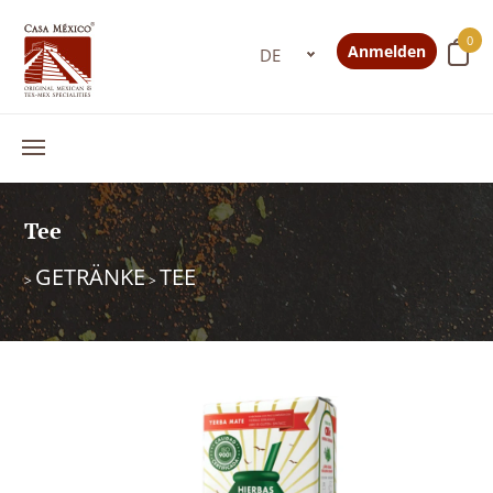
0
Anmelden
Tee
GETRÄNKE
TEE
>
>