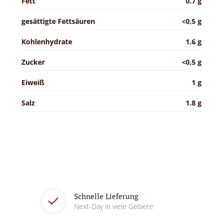
Fett
0.7 g
gesättigte Fettsäuren
<0,5 g
Kohlenhydrate
1.6 g
Zucker
<0,5 g
Eiweiß
1 g
Salz
1.8 g
Schnelle Lieferung
Next-Day in viele Gebiete