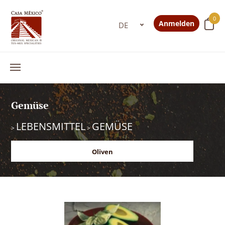
0
Anmelden
Gemüse
LEBENSMITTEL
GEMÜSE
>
>
Oliven