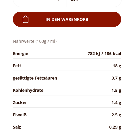
IN DEN WARENKORB
Nährwerte (100g / ml)
Energie
782 kJ / 186 kcal
Fett
18 g
gesättigte Fettsäuren
3.7 g
Kohlenhydrate
1.5 g
Zucker
1.4 g
Eiweiß
2.5 g
Salz
0.29 g