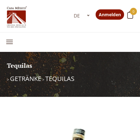
0
Anmelden
Tequilas
GETRÄNKE
TEQUILAS
>
>